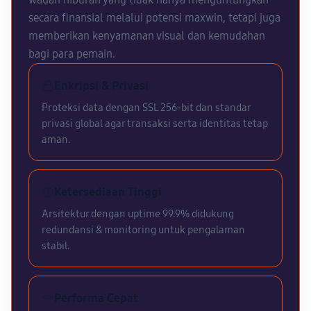
secara finansial melalui potensi maxwin, tetapi juga
memberikan kenyamanan visual dan kemudahan
bagi para pemain.
Enkripsi & Privasi
Proteksi data dengan SSL 256-bit dan standar
privasi global agar transaksi serta identitas tetap
aman.
Ketersediaan Tinggi
Arsitektur dengan uptime 99.9% didukung
redundansi & monitoring untuk pengalaman
stabil.
Performa Cepat