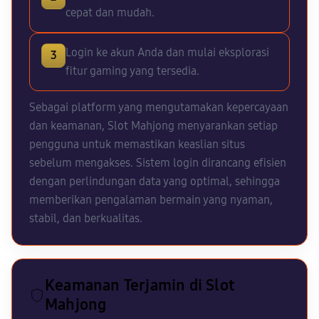
cepat dan mudah.
Login ke akun Anda dan mulai eksplorasi
fitur gaming yang tersedia.
Sebagai platform yang mengutamakan kepercayaan
dan keamanan, Slot Mahjong menyarankan setiap
pengguna untuk memastikan keaslian situs
sebelum mengakses. Sistem login dirancang efisien
dengan perlindungan data yang optimal, sehingga
memberikan pengalaman bermain yang nyaman,
stabil, dan berkualitas.
Keamanan Terjamin di Slot
Mahjong