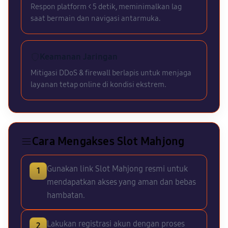
Respon platform < 5 detik, meminimalkan lag
saat bermain dan navigasi antarmuka.
Keamanan Jaringan
Mitigasi DDoS & firewall berlapis untuk menjaga
layanan tetap online di kondisi ekstrem.
Cara Mengakses Slot Mahjong
Gunakan link Slot Mahjong resmi untuk
mendapatkan akses yang aman dan bebas
hambatan.
Lakukan registrasi akun dengan proses