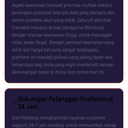
Aspek keamanan menjadi prioritas mutlak melalui
penerapan protokol enkripsi data yang berlapis dan
sistem proteksi akun yang ketat. Seluruh aktivitas
transaksi maupun privasi pengguna dilindungi
dengan standar keamanan tinggi untuk mencegah
risiko akses ilegal. Dengan jaminan keamanan yang
solid dan harga bet yang sangat terjangkau,
platform ini menjadi pilihan yang paling tepat dan
terpercaya bagi Anda yang ingin menikmati sensasi
kemenangan besar di dunia slot online hari ini.
Dukungan Pelanggan Profesional
24 Jam
Slot Mahjong menghadirkan layanan customer
support 24/7 jam nonstop untuk memastikan setiap