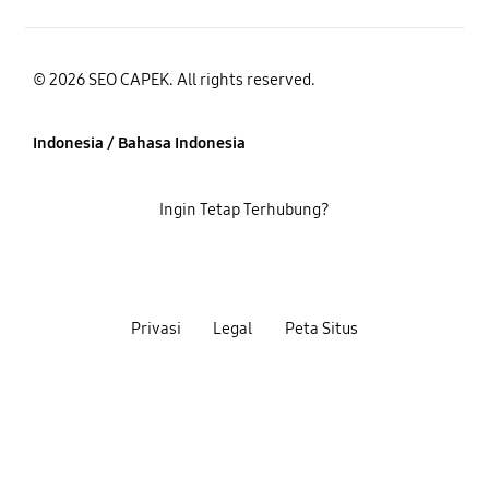
© 2026 SEO CAPEK. All rights reserved.
Indonesia / Bahasa Indonesia
Ingin Tetap Terhubung?
Privasi
Legal
Peta Situs