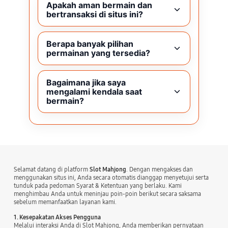
Apakah aman bermain dan
bertransaksi di situs ini?
Berapa banyak pilihan
permainan yang tersedia?
Bagaimana jika saya
mengalami kendala saat
bermain?
Selamat datang di platform
Slot Mahjong
. Dengan mengakses dan
menggunakan situs ini, Anda secara otomatis dianggap menyetujui serta
tunduk pada pedoman Syarat & Ketentuan yang berlaku. Kami
menghimbau Anda untuk meninjau poin-poin berikut secara saksama
sebelum memanfaatkan layanan kami.
1. Kesepakatan Akses Pengguna
Melalui interaksi Anda di Slot Mahjong, Anda memberikan pernyataan