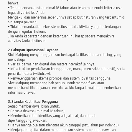
bahwa:
• Telah mencapai usia minimal 18 tahun atau telah memenuhi kriteria usia
legal di yurisdiksi Anda.
Mengakui dan menerima sepenuhnya setiap butir aturan yang tercantum di
sini tanpa paksaan.
• Tidak memanfaatkan ekosistem situs untuk aktivitas yang bertentangan
dengan regulasi hukum.
Jika Anda keberatan dengan ketentuan ini, harap segera mengakhiri
aktivitas Anda di situs ini.
2. Cakupan Operasional Layanan
Slot Mahjong menyelenggarakan berbagai fasilitas hiburan daring, yang
mencakup:
• Variasi permainan digital dan materi interaktif lainnya.
• Infrastruktur pendaftaran keanggotaan, manajemen saldo (deposit), serta
penarikan dana (withdraw).
• Penyelenggaraan skema promosi dan sistem loyalitas pengguna.
Slot Mahjong memegang hak penuh untuk memodifikasi atau
memperbarui fitur layanan sewaktu-waktu tanpa kewajiban memberikan
informasi di awal.
3. Standar Kualifikasi Pengguna
Setiap member diwajibkan untuk:
• Berusia dewasa (minimal 18 tahun).
• Memberikan data identitas yang asli, akurat, dan dapat
dipertanggungjawabkan.
• Hanya mengelola satu identitas akun tunggal (satu akun per individu).
• Menjaga integritas dalam menggunakan sistem maupun penawaran